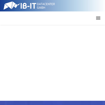
Rack & Stack
Monitored Colocation
Managed Colocation
Bewerbung
Kontakt