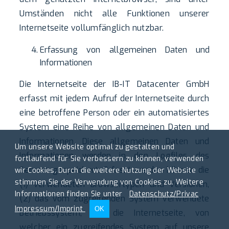
Umständen nicht alle Funktionen unserer
Internetseite vollumfänglich nutzbar.
Erfassung von allgemeinen Daten und
Informationen
Die Internetseite der IB-IT Datacenter GmbH
erfasst mit jedem Aufruf der Internetseite durch
eine betroffene Person oder ein automatisiertes
System eine Reihe von allgemeinen Daten und
Informationen. Diese allgemeinen Daten und
Um unsere Website optimal zu gestalten und
Informationen werden in den Logfiles des
fortlaufend für Sie verbessern zu können, verwenden
Servers gespeichert. Erfasst werden können die
wir Cookies. Durch die weitere Nutzung der Website
stimmen Sie der Verwendung von Cookies zu. Weitere
(1) verwendeten Browsertypen und Versionen,
Informationen finden Sie unter
Datenschutz/Privac
(2) das vom zugreifenden System verwendete
Impressum/Imprint
OK
Betriebssystem, (3) die Internetseite, von
welcher ein zugreifendes System auf unsere